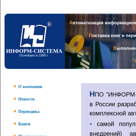
Пер
ос
со
Заголовок
Автоматизация информацио
Поставка книг и пе
Выполне
ИНФОРМ-СИСТЕМА
Основано в 1990 г.
О компании
Н
ПО "ИНФОРМ-С
Новости
в России разра
Периодика
комплексной ав
-
самой попул
Книги
внедрений) ав