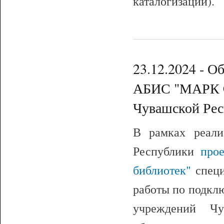
каталогизации).
23.12.2024 - О
АБИС "МАРК C
Чувашской Ре
В рамках реали
Республики
про
библиотек"
спец
работы по подкл
учреждений Ч