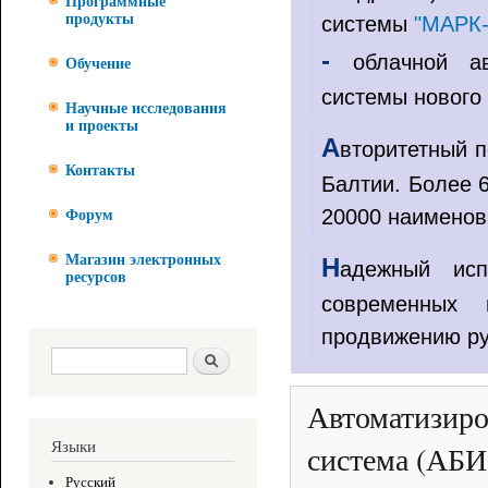
Программные
продукты
системы
"МАРК
-
облачной авт
Обучение
системы нового
Научные исследования
и проекты
А
вторитетный п
Контакты
Балтии. Более 
20000 наименов
Форум
Магазин электронных
Н
адежный исп
ресурсов
современных 
продвижению рус
Форма поиска
Поиск
Автоматизиро
Языки
система (АБИ
Русский