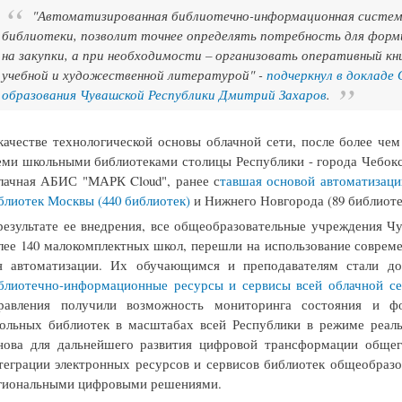
"Автоматизированная библиотечно-информационная систем
библиотеки, позволит точнее определять потребность для фор
на закупки, а при необходимости – организовать оперативный к
учебной и художественной литературой" -
подчеркнул в докладе
образования Чувашской Республики Дмитрий Захаров
.
качестве технологической основы облачной сети, после более че
еми школьными библиотеками столицы Республики - города Чебокс
лачная АБИС "МАРК Cloud", ранее с
тавшая основой автоматизац
блиотек Москвы (440 библиотек)
и Нижнего Новгорода (89 библиоте
результате ее внедрения, все общеобразовательные учреждения Ч
лее 140 малокомплектных школ, перешли на использование соврем
я автоматизации. Их обучающимся и преподавателям стали 
блиотечно-информационные ресурсы и сервисы всей облачной се
равления получили возможность мониторинга состояния и ф
ольных библиотек в масштабах всей Республики в режиме реаль
нова для дальнейшего развития цифровой трансформации общег
теграции электронных ресурсов и сервисов библиотек общеобраз
гиональными цифровыми решениями.