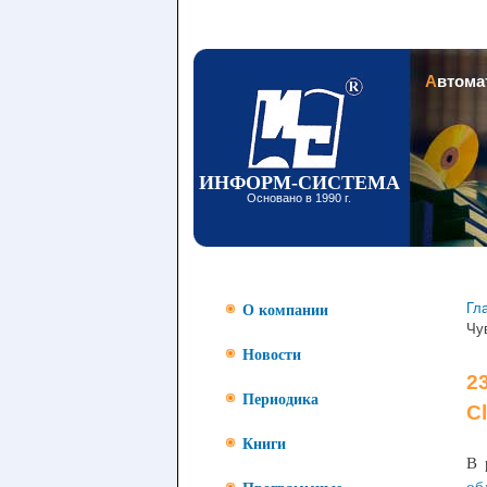
Заголовок
Автом
ИНФОРМ-СИСТЕМА
Основано в 1990 г.
Гл
О компании
Чу
Новости
2
Периодика
C
Книги
В 
об