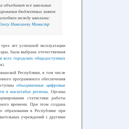
а объединит все школьные
мирования бюджетных заявок
нигообмен между школами:
 Олегу Николаеву Министр
м трех лет успешной эксплуатации
ары, была выбрана отечественная
ии всех городских общедоступных
к).
увашской Республики, в том числе
енного программного обеспечения
доступны
объединенные цифровые
ти в масштабах региона
. Органы
ормирования статистики работы
ного времени. При этом создана
о образования в Республике при
овательных учреждений с другими