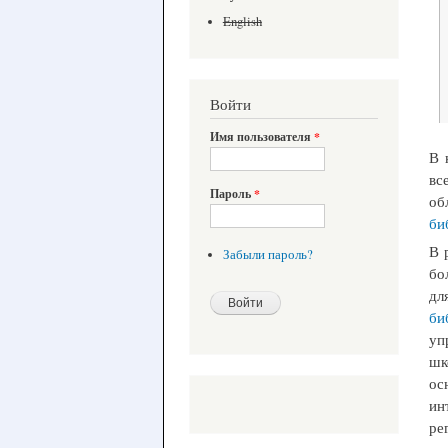
English
Войти
Имя пользователя
*
В 
вс
Пароль
*
об
би
В 
Забыли пароль?
бо
дл
би
уп
шк
ос
ин
ре