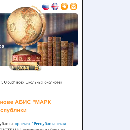
ов
К Cloud" всех школьных библиотек
основе АБИС "МАРК
еспублики
публики
проекта "Республиканская
ИСТЕМА" завершили работы по