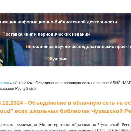
Перейти к
основному
содержанию
атизация информационно-библиотечной деятельности
Поставка книг и периодических изданий
Выполнение научно-исследовательских проект
Обучение
авная
» 23.12.2024 - Объединение в облачную сеть на основе АБИС "МАР
вашской Республики
3.12.2024 - Объединение в облачную сеть на 
loud" всех школьных библиотек Чувашской Р
рамках реализации Министерством образования Чувашской Рес
лачная сеть школьных библиотек"
специалисты НПО "ИНФОРМ-С