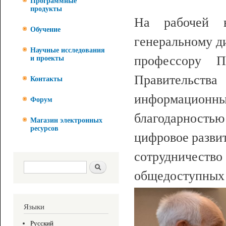
Программные
продукты
На рабочей 
Обучение
генеральному 
Научные исследования
профессору П
и проекты
Правительств
Контакты
информационных
Форум
благодарност
Магазин электронных
ресурсов
цифровое разви
сотрудничест
Форма поиска
Поиск
общедоступных 
Языки
Русский