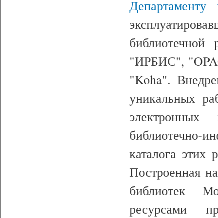
Департаменту
эксплуатиров
библиотечной 
"ИРБИС", "OPAC
"Koha". Внедр
уникальных ра
электронных 
библиотечно-ин
каталога этих 
Построенная н
библиотек М
ресурсами п