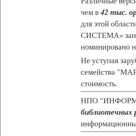
Различные верс
42 тыс. о
чем в
для этой облас
СИСТЕМА» занес
номинировано на
Не уступая зар
семейства "МАР
стоимость.
НПО "ИНФОРМ
библиотечных 
информационных