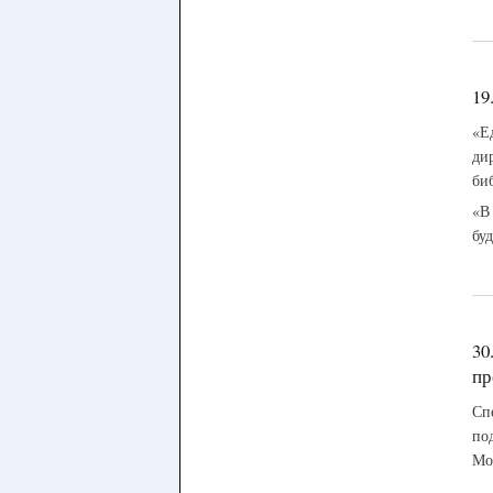
19
«Е
ди
би
«В
бу
30
пр
Сп
по
Мо