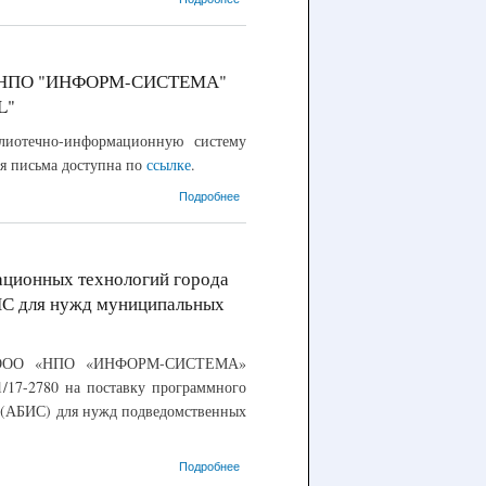
Участие в VII
Международной
конференции
«Сохранение,
тора НПО "ИНФОРМ-СИСТЕМА"
поддержка и
L"
продвижение
русской
лиотечно-информационную систему
культуры и
языка за
я письма доступна по
ссылке
.
рубежом»
о 14.11.2017 -
Подробнее
Информационное
письмо
генерального
директора НПО
ационных технологий города
"ИНФОРМ-
 для нужд муниципальных
СИСТЕМА"
директорам
библиотек вузов,
использующих
 и ООО «НПО «ИНФОРМ-СИСТЕМА»
АБИС "МАРК-
1/17-2780 на поставку программного
SQL"
 (АБИС) для нужд подведомственных
о 24.10.2017 –
Подробнее
Заключен