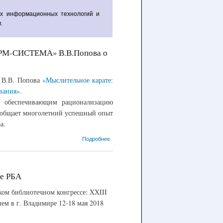
.
ФОРМ-СИСТЕМА» В.В.Попова о
 В.В. Попова
«Мыслительное карате:
вания»
.
а, обеспечивающим рационализацию
обобщает многолетний успешный опыт
а.
о 21.05.2018 –
Подробнее
Новая книга
генерального
директора НПО
«ИНФОРМ-
се РБА
СИСТЕМА»
В.В.Попова о
 библиотечном конгрессе: XXIII
творчестве и
м в г. Владимире 12-18 мая 2018
проектировании