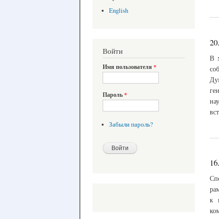
English
20
Войти
В 
Имя пользователя
*
со
Ду
ге
Пароль
*
на
вс
Забыли пароль?
16
Сп
ра
к 
ко