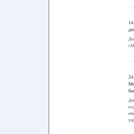
14
ди
Ди
(А
24
Мо
би
Де
по
об
уч