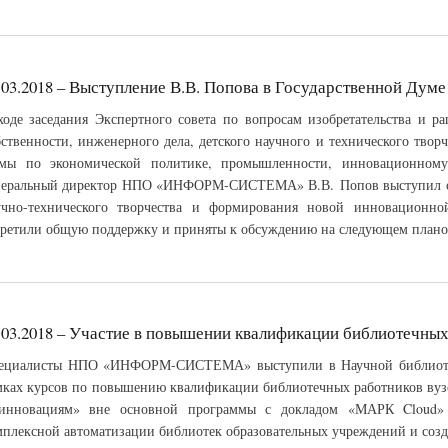
.03.2018 – Выступление В.В. Попова в Государственной Думе
ходе заседания Экспертного совета по вопросам изобретательства и ра
бственности, инженерного дела, детского научного и технического твор
мы по экономической политике, промышленности, инновационному
неральный директор НПО «ИНФОРМ-СИСТЕМА» В.В. Попов выступил с
учно-технического творчества и формирования новой инновационно
третили общую поддержку и приняты к обсуждению на следующем плано
.03.2018 – Участие в повышении квалификации библиотечных
ециалисты НПО «ИНФОРМ-СИСТЕМА» выступили в Научной библиоте
мках курсов по повышению квалификации библиотечных работников вузо
инновациям» вне основной программы с докладом «МАРК Cloud» 
мплексной автоматизации библиотек образовательных учреждений и созд