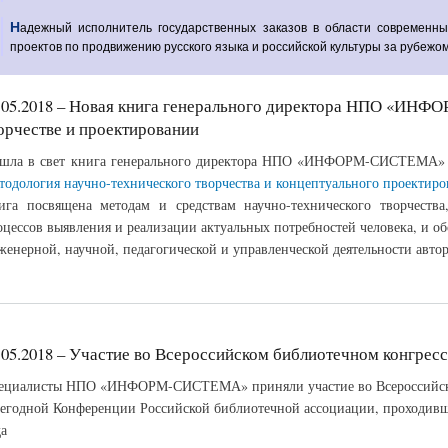
Надежный исполнитель государственных заказов в области современных информационных технологий и
проектов по продвижению русского языка и российской культуры за рубежом
.05.2018 – Новая книга генерального директора НПО «ИН
орчестве и проектировании
шла в свет книга генерального директора НПО «ИНФОРМ-СИСТЕМА»
тодология научно-технического творчества и концептуального проектиро
ига посвящена методам и средствам научно-технического творчеств
оцессов выявления и реализации актуальных потребностей человека, и 
женерной, научной, педагогической и управленческой деятельности автор
.05.2018 – Участие во Всероссийском библиотечном конгрес
ециалисты НПО «ИНФОРМ-СИСТЕМА» приняли участие во Всероссийском
егодной Конференции Российской библиотечной ассоциации, проходивше
да