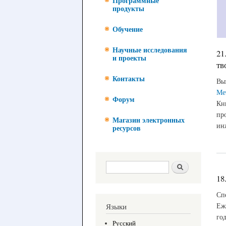
Программные
продукты
Обучение
Научные исследования
21
и проекты
тв
Контакты
Вы
Ме
Форум
Кн
пр
Магазин электронных
ин
ресурсов
Форма поиска
Поиск
18
Сп
Еж
Языки
го
Русский