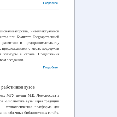
о 18.05.2018 –
Подробнее
Участие во
Всероссийском
библиотечном
конгрессе РБА
ционализаторства, интеллектуальной
чества при Комитете Государственной
 развитию и предпринимательству
 предложениями о мерах поддержки
й культуры в стране. Предложения
вом заседании.
о 20.03.2018 –
Подробнее
Выступление
В.В. Попова в
Государственной
Думе
 работников вузов
ке МГУ имени М.В. Ломоносова в
в «Библиотека вуза: через традиции
– технологическая платформа для
ания облачных библиотечных сетей».