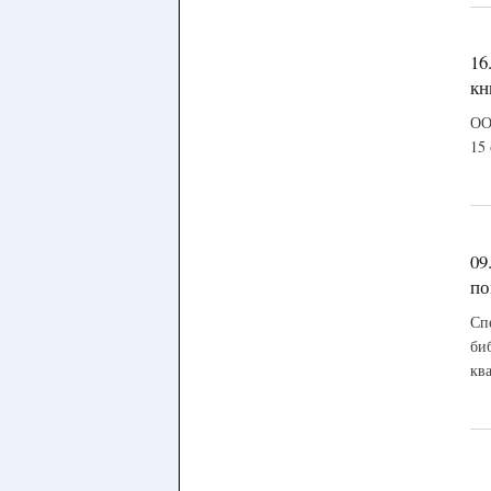
16
кн
ОО
15 
09
по
Сп
би
кв