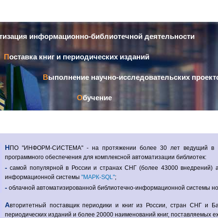
Перейти к
основному
содержанию
атизация информационно-библиотечной деятельности
Поставка книг и периодических изданий
Выполнение научно-исследовательских проект
Обучение
НПО "ИНФОРМ-СИСТЕМА" - на протяжении более 30 лет ведущий в России разработчик и поставщик
программного обеспечения для комплексной автоматизации библиотек:
- самой популярной в России и странах СНГ (более 43000 внедрений) автоматизированной библиотечно-
информационной системы
"МАРК-SQL"
;
- облачной автоматизированной библиотечно-информационной системы н
Авторитетный поставщик периодики и книг из России, стран СНГ и Балтии. Более 6000 наименований
периодических изданий и более 20000 наименований книг, поставляемых е