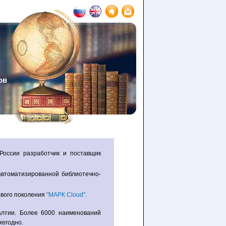
ов
ового поколения
"МАРК Cloud"
.
жегодно.