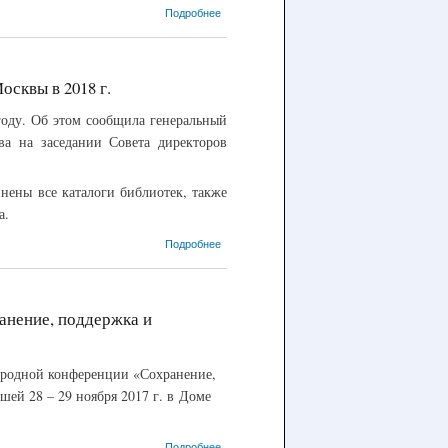
о 16.03.2018 –
Подробнее
Участие в
повышении
квалификации
библиотечных
осквы в 2018 г.
работников
вузов
году. Об этом сообщила генеральный
а на заседании Совета директоров
инены все каталоги библиотек, также
а.
о 19.12.2017
Подробнее
- Единый
читательский
билет введут
в
анение, поддержка и
библиотеках
Москвы в
2018 г.
одной конференции «Сохранение,
шей 28 – 29 ноября 2017 г. в Доме
о 30.11.2017 -
Подробнее