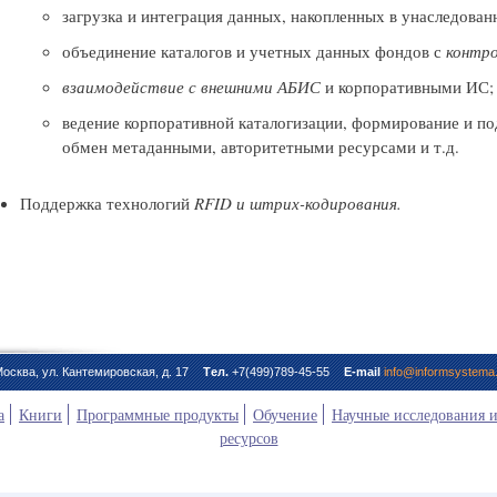
загрузка и интеграция данных, накопленных в унаследова
объединение каталогов и учетных данных фондов с
контр
взаимодействие с внешними АБИС
и корпоративными ИС;
ведение корпоративной каталогизации, формирование и по
обмен метаданными, авторитетными ресурсами и т.д.
Поддержка технологий
RFID и штрих-кодирования.
Москва, ул. Кантемировская, д. 17
Тeл.
+7(499)789-45-55
E-mail
info@informsystema.
а
Книги
Программные продукты
Обучение
Научные исследования 
ресурсов