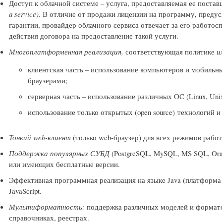
Доступ к облачной системе – услуга, предоставляемая ее пост
a service).
В отличие от продажи лицензии на программу, преду
гарантии, провайдер облачного сервиса отвечает за его работос
действия договора на предоставление такой услуги.
Многоплатформенная реализация,
соответствующая политике
и
клиентская часть – использование компьютеров и мобильн
браузерами;
серверная часть – использование различных ОС (Linux, Uni
использование только открытых (open source) технологий 
Тонкий
web-
клиент
(только web-браузер) для всех режимов работ
Поддержка популярных СУБД
(PostgreSQL, MySQL, MS SQL, Ora
или имеющих бесплатные версии.
Эффективная программная реализация на языке Java (платформа J
JavaScript.
Мультиформатность:
поддержка различных моделей и формато
справочниках, реестрах.