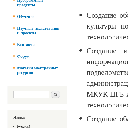
Программные
продукты
Создание об
Обучение
культуры но
Научные исследования
и проекты
технологиче
Контакты
Создание и
Форум
информаци
Магазин электронных
подведом
ресурсов
администрац
МКУК ЦГБ им
Форма поиска
Поиск
технологиче
Создание об
Языки
Русский