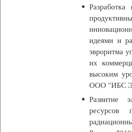
Разработка
продуктивн
инновационн
идеями и ра
эвроритма у
их коммерци
высоким уро
ООО "ИБС Экс
Развитие э
ресурсов 
радиационн