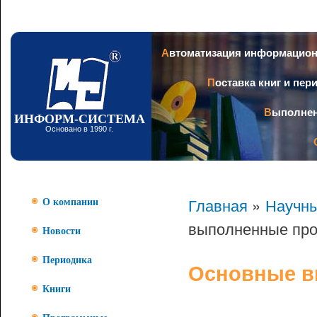
Пер
ос
со
Заголовок
Автоматизация информацио
Поставка книг и пе
Выполне
ИНФОРМ-СИСТЕМА
Основано в 1990 г.
Главная
»
Научны
О компании
выполненные пр
Новости
Периодика
Основные в
Книги