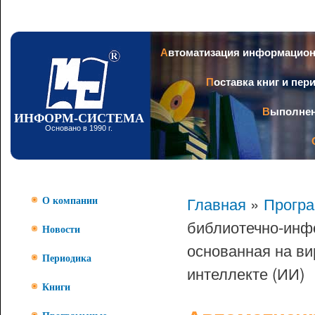
Пер
ос
со
Заголовок
Автоматизация информацио
Поставка книг и пе
Выполне
ИНФОРМ-СИСТЕМА
Основано в 1990 г.
Главная
»
Прогр
О компании
библиотечно-инф
Новости
основанная на ви
Периодика
интеллекте (ИИ)
Книги