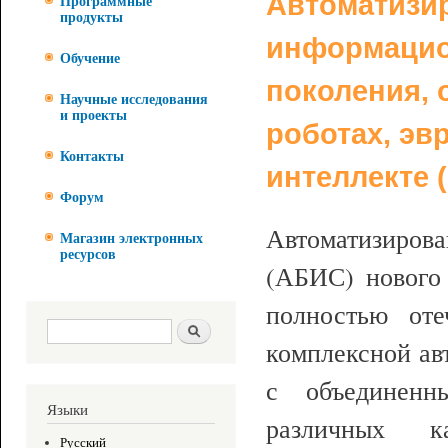
Автоматизи
Программные
продукты
информацио
Обучение
поколения, 
Научные исследования
и проекты
роботах, эв
Контакты
интеллекте 
Форум
Автоматизиров
Магазин электронных
ресурсов
(АБИС) нового 
полностью оте
Форма поиска
Поиск
комплексной ав
с объединенн
Языки
различных к
Русский