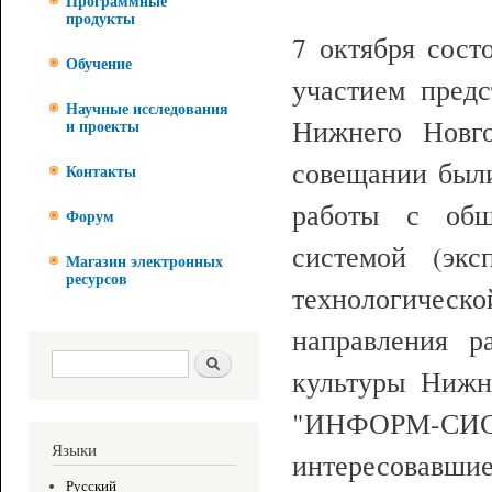
Программные
продукты
7 октября сост
Обучение
участием предс
Научные исследования
Нижнего Нов
и проекты
совещании был
Контакты
работы с обще
Форум
системой (экс
Магазин электронных
ресурсов
технологиче
направления р
Форма поиска
Поиск
культуры Нижн
"ИНФОРМ-СИС
Языки
интересовавш
Русский