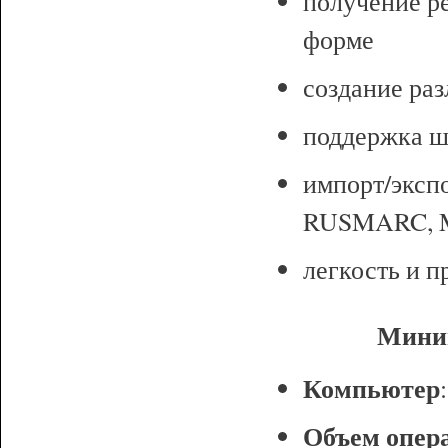
получение ре
форме
создание ра
поддержка ш
импорт/эксп
RUSMARC, 
легкость и п
Миним
Компьютер
Объем опер