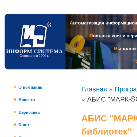
Пер
ос
со
Заголовок
Автоматизация информацио
Поставка книг и пе
Выполне
ИНФОРМ-СИСТЕМА
Основано в 1990 г.
Главная
»
Прогр
О компании
» АБИС "МАРК-SQ
Новости
Периодика
АБИС "МАРК
Книги
библиотек"