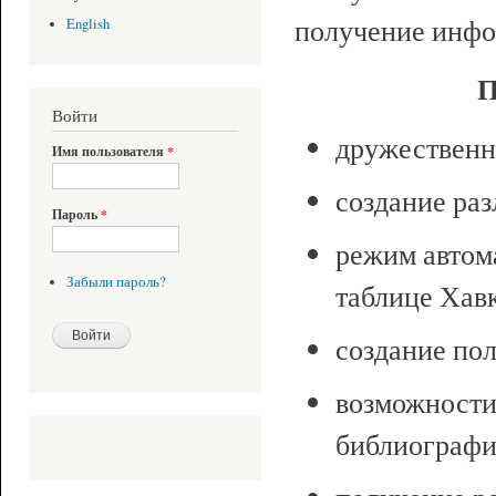
получение инфо
English
П
Войти
дружественн
Имя пользователя
*
создание ра
Пароль
*
режим автома
Забыли пароль?
таблице Хав
создание по
возможности
библиографи