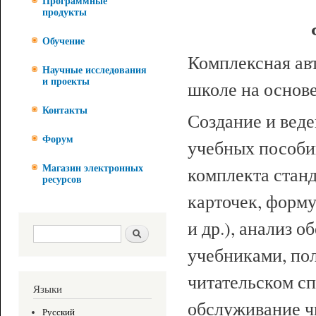
Программные
продукты
Обучение
Комплексная ав
Научные исследования
и проекты
школе на основ
Контакты
Создание и веде
Форум
учебных пособий
комплекта стан
Магазин электронных
ресурсов
карточек, форму
и др.), анализ 
Форма поиска
Поиск
учебниками, по
читательском сп
Языки
обслуживание ч
Русский