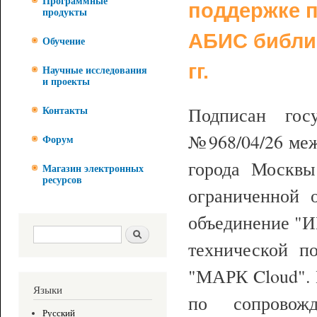
Программные
поддержке 
продукты
АБИС библио
Обучение
гг.
Научные исследования
и проекты
Подписан госу
Контакты
№968/04/26 ме
Форум
города Москвы
Магазин электронных
ресурсов
ограниченной о
объединение "
Форма поиска
Поиск
технической п
"МАРК Cloud". 
Языки
по сопровожд
Русский