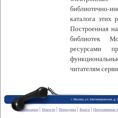
библиотечно-ин
каталога этих 
Построенная н
библиотек М
ресурсами п
функциональные
читателям серви
г. Москва, ул. Кантемировская, д. 
О компании
Новости
Периодика
Книги
Программные 