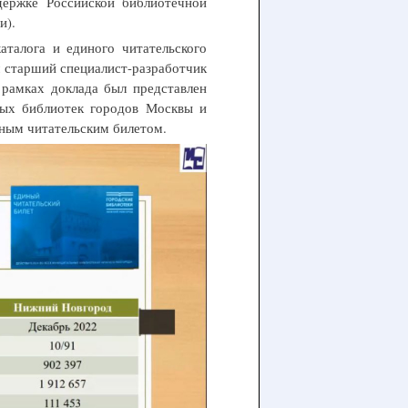
держке Российской библиотечной
ии).
талога и единого читательского
 старший специалист-разработчик
мках доклада был представлен
ных библиотек городов Москвы и
ным читательским билетом.