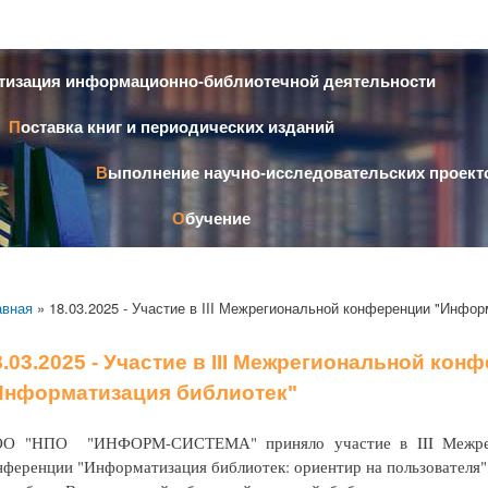
Перейти к
основному
содержанию
атизация информационно-библиотечной деятельности
Поставка книг и периодических изданий
Выполнение научно-исследовательских проект
Обучение
авная
» 18.03.2025 - Участие в III Межрегиональной конференции "Инфор
8.03.2025 - Участие в III Межрегиональной кон
Информатизация библиотек"
О "НПО "ИНФОРМ-СИСТЕМА" приняло участие в III Межреги
нференции "Информатизация библиотек: ориентир на пользователя",