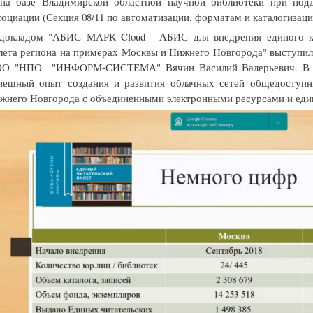
 на базе Владимирской областной научной библиотеки при под
социации (Секция 08/11 по автоматизации, форматам и каталогизац
докладом "АБИС МАРК Cloud - АБИС для внедрения единого ка
лета региона на примерах Москвы и Нижнего Новгорода" выступил
О "НПО "ИНФОРМ-СИСТЕМА" Вячин Василий Валерьевич. В ра
пешный опыт создания и развития облачных сетей общедоступ
жнего Новгорода с объединенными электронными ресурсами и еди