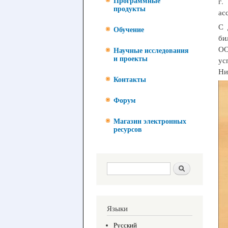
г.
Программные
продукты
ас
С 
Обучение
би
ОО
Научные исследования
и проекты
ус
Ни
Контакты
Форум
Магазин электронных
ресурсов
Форма поиска
Поиск
Языки
Русский