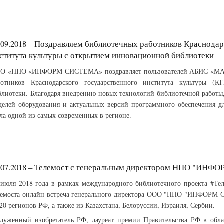
.09.2018 – Поздравляем библиотечных работников Краснодар
ститута культуры с открытием инновационной библиотеки
О «НПО «ИНФОРМ-СИСТЕМА» поздравляет пользователей АБИС «МАР
ботников Краснодарского государственного института культуры (
блиотеки. Благодаря внедрению новых технологий библиотечной работы,
делей оборудования и актуальных версий программного обеспечения д
ала одной из самых современных в регионе.
.07.2018 – Телемост с генеральным директором НПО "ИН
 июля 2018 года в рамках международного библиотечного проекта #Тел
лемоста онлайн-встреча генерального директора ООО "НПО "ИНФОРМ-
 20 регионов РФ, а также из Казахстана, Белоруссии, Израиля, Сербии.
служенный изобретатель РФ, лауреат премии Правительства РФ в обла