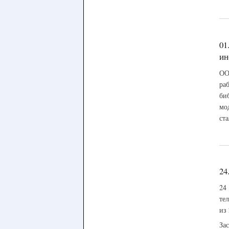
01
ин
ОО
ра
би
мо
ст
24
24
те
из
За