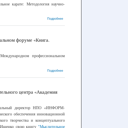
льное карате: Методология научно-
о 24.07.2018
Подробнее
– Телемост с
генеральным
директором
НПО
нальном форуме «Книга.
"ИНФОРМ-
СИСТЕМА"
В.В.Поповым
еждународном профессиональном
о 22.06.2018 –
Подробнее
Участие в
Четвертом
Международном
профессиональном
ательного центра «Академия
форуме «Книга.
Культура.
Образование.
неральный директор НПО «ИНФОРМ-
Инновации»
(«Крым-2018»)
еского обеспечения инновационной
кого творчества и концептуального
. Ищенко свою книгу
"Мыслительное