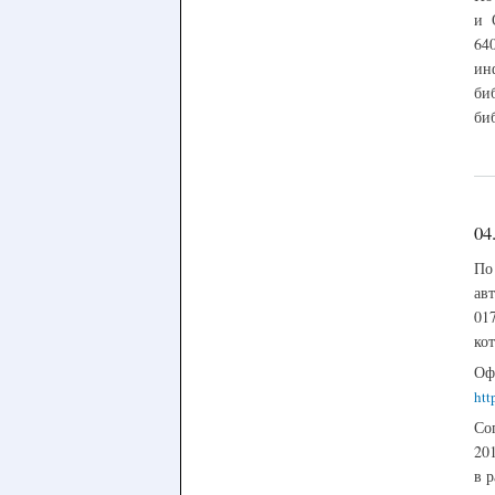
и 
64
ин
би
би
04
По
ав
01
ко
О
htt
Со
20
в 