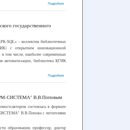
о 04.09.2018
Подробнее
– Победа в
конкурсе на
внедрение
единой
ского государственного
АБИС в
публичных
библиотеках
К-SQL» – коллектив библиотечных
Москвы
КГИК) с открытием инновационной
 в том числе, наиболее современных
ля автоматизации, библиотека КГИК
о 01.09.2018 –
Подробнее
Поздравляем
библиотечных
работников
Краснодарского
ФОРМ-СИСТЕМА" В.В.Поповым
государственного
института
емостсавтором состоялась в формате
культуры с
СИСТЕМА" В.В.Попова с читателями
открытием
инновационной
библиотеки
сти образования, профессор, доктор