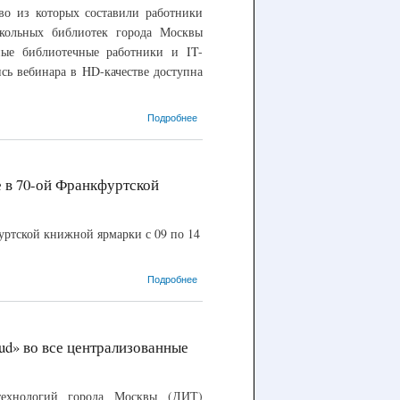
во из которых составили работники
школьных библиотек города Москвы
ные библиотечные работники и IT-
сь вебинара в HD-качестве доступна
о 04.10.2018 –
Подробнее
Обучающий
вебинар на
тему
«Автоматизация
в 70-ой Франкфуртской
школьных
библиотек
города Москвы
тской книжной ярмарки с 09 по 14
в облачной сети
на основе АБИС
«МАРК Cloud»:
о 02.10.2018 -
Подробнее
состояние и
ООО «НПО
перспективы
«ИНФОРМ-
развития»
СИСТЕМА»
примет
ud» во все централизованные
участие в 70-
ой
Франкфуртской
технологий города Москвы (ДИТ)
книжной