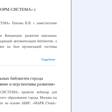
всех
централизованных
ИНФОРМ-СИСТЕМА» с
библиотечных
системах города
Москвы
ЕМА» Попова В.В. с заместителем
ии Концепции развития школьных
денций автоматизации библиотек, а
ане на базе организаций системы
о 13.11.2018 –
Подробнее
Встреча
генерального
директора
ООО «НПО
льных библиотек города
«ИНФОРМ-
яние и перспективы развития»
СИСТЕМА» с
заместителем
-СИСТЕМА» провели вебинар для
Министра
просвещения
ного образования города Москвы на
Российской
ети на основе АБИС «МАРК Cloud»:
Федерации