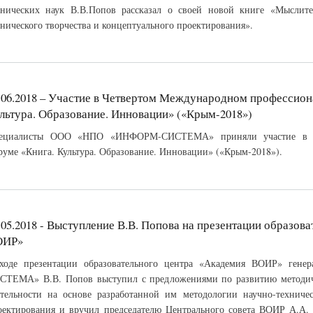
хнических наук В.В.Попов рассказал о своей новой книге «Мыслите
хнического творчества и концептуального проектирования».
.06.2018 – Участие в Четвертом Международном профессио
льтура. Образование. Инновации» («Крым-2018»)
ециалисты ООО «НПО «ИНФОРМ-СИСТЕМА» приняли участие в М
руме «Книга. Культура. Образование. Инновации» («Крым-2018»).
.05.2018 - Выступление В.В. Попова на презентации образов
ОИР»
ходе презентации образовательного центра «Академия ВОИР» ге
СТЕМА» В.В. Попов выступил с предложениями по развитию методич
ятельности на основе разработанной им методологии научно-техничес
оектирования и вручил председателю Центрального совета ВОИР А.А