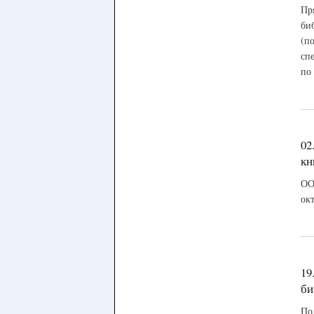
Пр
би
(п
сп
по
02
кн
ОО
ок
19
би
По