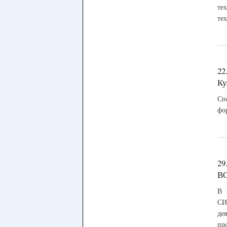
те
те
22
Ку
Сп
фо
29
В
В 
СИ
де
пр