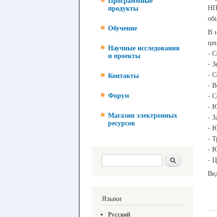
Программные
Н
продукты
об
Обучение
В 
це
Научные исследования
- 
и проекты
- 
- 
Контакты
- 
- 
Форум
- 
Магазин электронных
- 
ресурсов
- 
- 
- 
Форма поиска
Поиск
- 
Ве
Языки
Русский