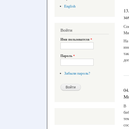
English
13
за
Со
Войти
Ми
Имя пользователя
*
На
ин
та
Пароль
*
до
Забыли пароль?
04
Мо
В 
би
те
со