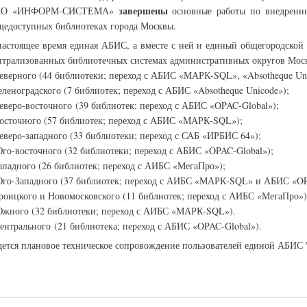
завершены
ПО «ИНФОРМ-СИСТЕМА»
основные работы по внедрен
щедоступных библиотеках города Москвы.
настоящее время единая АБИС, а вместе с ней и единый общегородской
нтрализованных библиотечных системах административных округов Мос
Северного (44 библиотеки; переход с АБИС «МАРК-SQL», «Absotheque Uni
Зеленоградского (7 библиотек; переход с АБИС «Absotheque Unicode»);
Северо-восточного (39 библиотек; переход с АБИС «OPAC-Global»)
;
Восточного (57 библиотек; переход с АБИС «МАРК-SQL»);
Северо-западного (33 библиотеки; переход с САБ
«
ИРБИС 64
»
);
Юго-восточного (32 библиотеки; переход с АБИС «OPAC-Global»);
Западного (26 библиотек; переход с АИБС «МегаПро»);
Юго-Западного (37 библиотек; переход с АИБС
«
МАРК-SQL
»
и АБИС
«
OP
Троицкого и Новомосковского (11 библиотек; переход с АИБС «МегаПро»)
Южного (32 библиотеки; переход с АИБС «МАРК-SQL»).
Центрального (21 библиотека; переход с АБИС «OPAC-Global»).
дется плановое техническое сопровождение пользователей единой АБИС