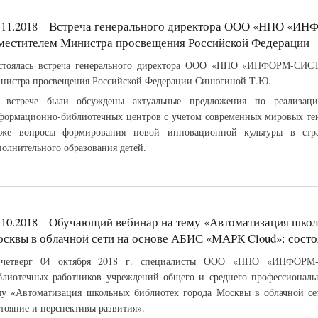
.11.2018 – Встреча генерального директора ООО «НПО «
местителем Министра просвещения Российской Федерации
стоялась встреча генерального директора ООО «НПО «ИНФОРМ-СИСТ
нистра просвещения Российской Федерации Синюгиной Т.Ю.
 встрече были обсуждены актуальные предложения по реализац
формационно-библиотечных центров с учетом современных мировых тен
кже вопросы формирования новой инновационной культуры в стр
полнительного образования детей.
.10.2018 – Обучающий вебинар на тему «Автоматизация шко
сквы в облачной сети на основе АБИС «МАРК Cloud»: состо
четверг 04 октября 2018 г. специалисты ООО «НПО «ИНФОРМ
блиотечных работников учреждений общего и среднего профессиональ
му «Автоматизация школьных библиотек города Москвы в облачной с
стояние и перспективы развития».