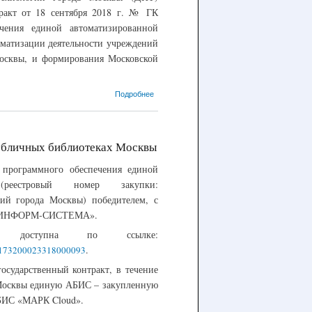
ярмарке
кт от 18 сентября 2018 г. № ГК
чения единой автоматизированной
матизации деятельности учреждений
Москвы, и формирования Московской
о 19.09.2018 –
Подробнее
Заключен
контракт на
внедрение АБИС
«МАРК Cloud» во
публичных библиотеках Москвы
все
централизованные
 программного обеспечения единой
библиотечные
 (реестровый номер закупки:
системы города
Москвы (более
гий города Москвы) победителем, с
400 библиотек)
ПО «ИНФОРМ-СИСТЕМА».
са доступна по ссылке:
.
r=0173200023318000093
государственный контракт, в течение
а Москвы единую АБИС – закупленную
 АБИС «МАРК Cloud».