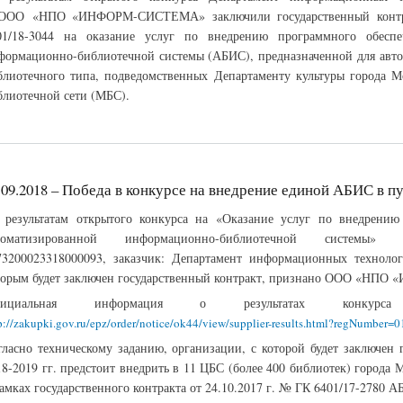
ООО «НПО «ИНФОРМ-СИСТЕМА» заключили государственный контра
01/18-3044 на оказание услуг по внедрению программного обеспе
формационно-библиотечной системы (АБИС), предназначенной для авто
блиотечного типа, подведомственных Департаменту культуры города 
блиотечной сети (МБС).
.09.2018 – Победа в конкурсе на внедрение единой АБИС в 
 результатам открытого конкурса на «Оказание услуг по внедрению
томатизированной информационно-библиотечной системы»
73200023318000093, заказчик: Департамент информационных техноло
торым будет заключен государственный контракт, признано ООО «Н
фициальная информация о результатах конкур
p://zakupki.gov.ru/epz/order/notice/ok44/view/supplier-results.html?regNumbe
гласно техническому заданию, организации, с которой будет заключен 
18-2019 гг. предстоит внедрить в 11 ЦБС (более 400 библиотек) город
рамках государственного контракта от 24.10.2017 г. № ГК 6401/17-2780