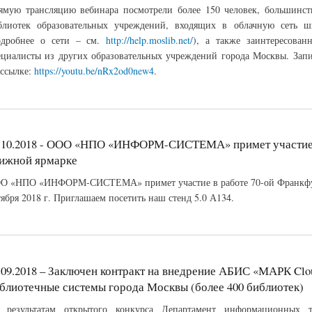
ямую трансляцию вебинара посмотрели более 150 человек, большинст
блиотек образовательных учреждений, входящих в облачную сеть 
одробнее о сети – см.
http://help.moslib.net/
), а также заинтересован
ециалисты из других образовательных учреждений города Москвы. Запи
 ссылке:
https://youtu.be/nRx2od0new4
.
.10.2018 - ООО «НПО «ИНФОРМ-СИСТЕМА» примет участие 
ижной ярмарке
О «НПО «ИНФОРМ-СИСТЕМА» примет участие в работе 70-ой Франкфур
тября 2018 г. Приглашаем посетить наш стенд 5.0 А134.
.09.2018 – Заключен контракт на внедрение АБИС «МАРК Clo
блиотечные системы города Москвы (более 400 библиотек)
 результатам открытого конкурса Департамент информационных 