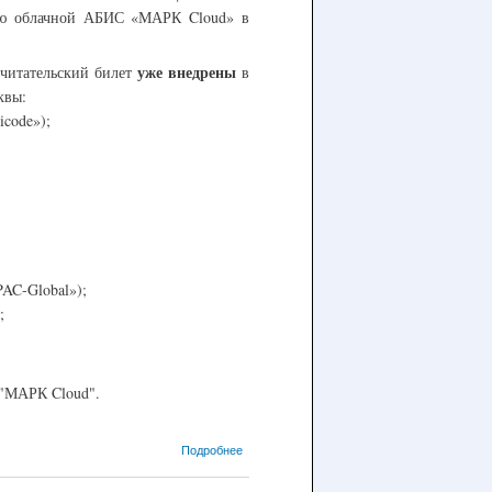
ию облачной АБИС «МАРК Cloud» в
уже внедрены
 читательский билет
в
квы:
code»);
AC-Global
»
);
;
 "МАРК Cloud".
о Внедрение
Подробнее
единой АБИС
«МАРК Cloud» во