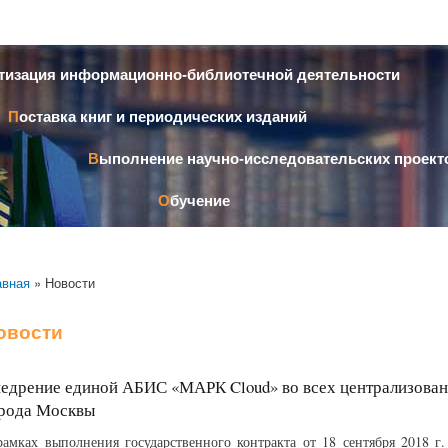
Перейти к
основному
содержанию
атизация информационно-библиотечной деятельности
Поставка книг и периодических изданий
Выполнение научно-исследовательских проект
Обучение
авная
» Новости
овости
едрение единой АБИС «МАРК Cloud» во всех централизова
рода Москвы
рамках выполнения государственного контракта от 18 сентября 2018 