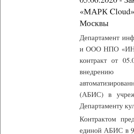
«МАРК Cloud» 
Москвы
Департамент ин
и ООО НПО «ИН
контракт от 05
внедрению 
автоматизиров
(АБИС) в учреж
Департаменту ку
Контрактом пред
единой АБИС в 9