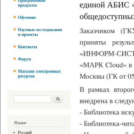
Программные
единой АБИС 
продукты
общедоступных
Обучение
Заказчиком (Г
Научные исследования
и проекты
приняты резул
Контакты
«ИНФОРМ-СИСТ
Форум
«МАРК Cloud» в 
Магазин электронных
Москвы (ГК от 05.
ресурсов
В рамках второ
Форма поиска
Поиск
внедрена в след
- Библиотека иск
- Библиотека-чит
Языки
Русский