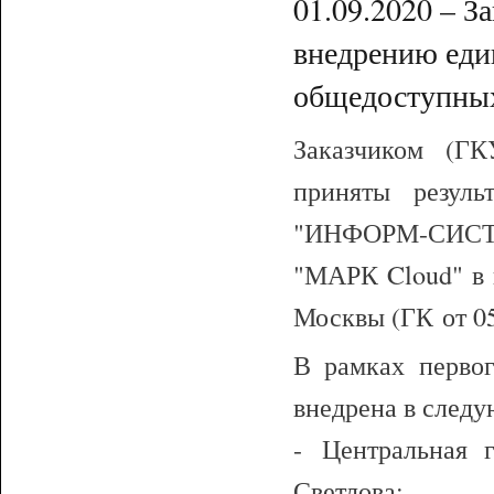
01.09.2020 – З
внедрению ед
общедоступных
Заказчиком (Г
приняты резул
"ИНФОРМ-СИСТ
"МАРК Cloud" в 
Москвы (ГК от 05
В рамках перво
внедрена в след
- Центральная 
Светлова;