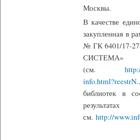
Москвы.
В качестве еди
закупленная в ра
№ ГК 6401/17-2
СИСТЕМА»
(см.
http
info.html?reestrN..
библиотек в с
резул
см.
http://www.in