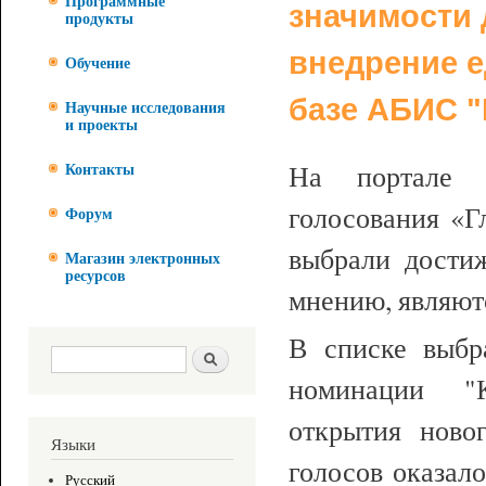
Программные
значимости 
продукты
внедрение е
Обучение
базе АБИС 
Научные исследования
и проекты
На портале 
Контакты
голосования «Г
Форум
выбрали достиж
Магазин электронных
ресурсов
мнению, являют
В списке выбр
Форма поиска
Поиск
номинации "
открытия новог
Языки
голосов оказал
Русский