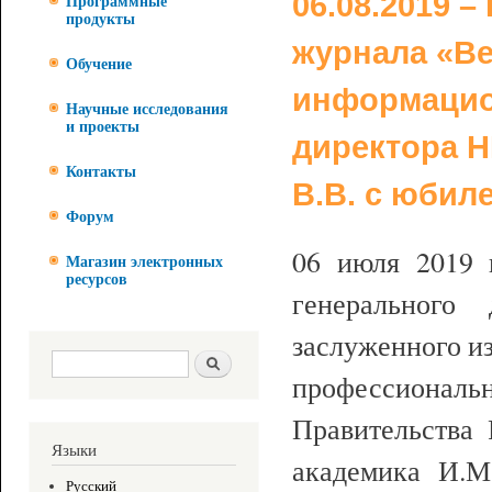
06.08.2019 
Программные
продукты
журнала «В
Обучение
информацио
Научные исследования
и проекты
директора 
Контакты
В.В. с юбил
Форум
06 июля 2019 
Магазин электронных
ресурсов
генеральног
заслуженного и
Форма поиска
Поиск
профессионал
Правительства 
Языки
академика И.М
Русский