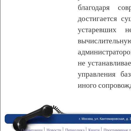
благодаря сов
достигается су
устаревших н
вычислительн
администраторо
не устанавливае
управления ба
иного сопровож
г. Москва, ул. Кантемировская, д. 
О компании
Новости
Периодика
Книги
Программные 