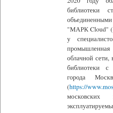
2020 году об
библиотеки с
объединенными
"МАРК Cloud" (
у специалист
промышленная
облачной сети,
библиотеки с
города Моск
(
https://www.mos
московских 
эксплуатируем