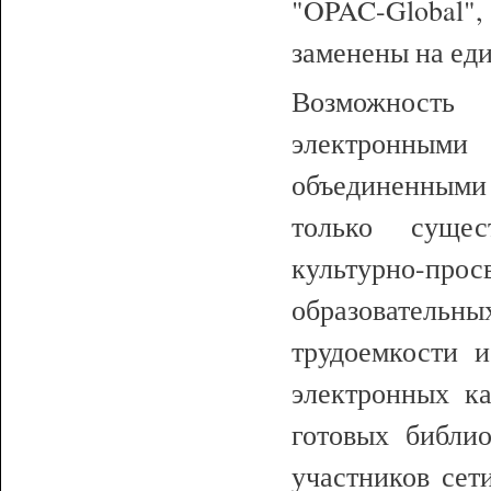
"OPAC-Global"
заменены на ед
Возможность
электронным
объединенными
только сущес
культурно-пр
образователь
трудоемкости 
электронных ка
готовых библио
участников сет