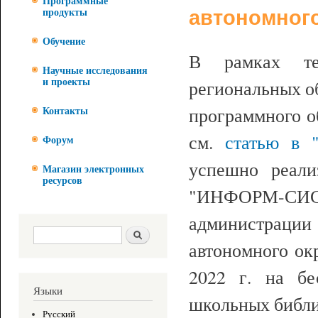
Программные
автономного
продукты
Обучение
В рамках тех
Научные исследования
региональных о
и проекты
программного 
Контакты
см.
статью в 
Форум
успешно реал
Магазин электронных
ресурсов
"ИНФОРМ-СИ
администраци
Форма поиска
Поиск
автономного ок
2022 г. на бе
Языки
школьных библи
Русский