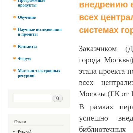
Программные
внедрению 
продукты
всех центр
Обучение
системах г
Научные исследования
и проекты
Заказчиком (
Контакты
города Москвы)
Форум
этапа проекта 
Магазин электронных
ресурсов
всех централи
Москвы (ГК от 1
Форма поиска
Поиск
В рамках пер
успешно внед
Языки
библиотечных
Русский