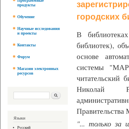
Программные
зарегистри
продукты
городских 
Обучение
Научные исследования
В библиотека
и проекты
библиотек), об
Контакты
основе автома
Форум
системы "МАР
Магазин электронных
ресурсов
читательский б
Николай Р
Форма поиска
Поиск
административн
Правительства 
Языки
"... только за
Русский