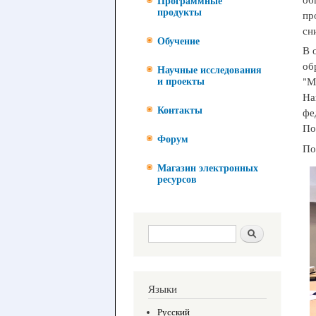
Программные
продукты
пр
сн
Обучение
В 
об
Научные исследования
"М
и проекты
На
Контакты
фе
По
Форум
По
Магазин электронных
ресурсов
Форма поиска
Поиск
Языки
Русский