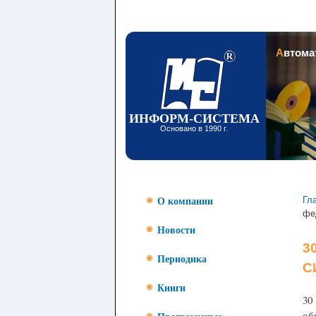
Заголовок
Автом
ИНФОРМ-СИСТЕМА
Основано в 1990 г.
Гл
О компании
фе
Новости
3
Периодика
С
Книги
30
об