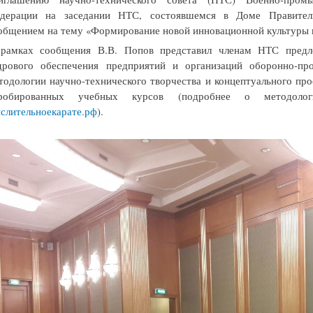
дерации на заседании НТС, состоявшемся в Доме Правитель
общением на тему «Формирование новой инновационной культуры 
рамках сообщения В.В. Попов представил членам НТС предл
дрового обеспечения предприятий и организаций оборонно-пр
тодологии научно-технического творчества и концептуального пр
робированных учебных курсов (подробнее о методо
слительноекарате.рф
).