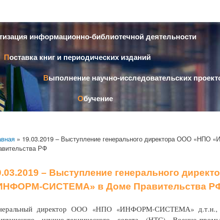
Перейти к
основному
содержанию
атизация информационно-библиотечной деятельности
Поставка книг и периодических изданий
Выполнение научно-исследовательских проект
Обучение
авная
» 19.03.2019 – Выступление генерального директора ООО «НПО
авительства РФ
9.03.2019 – Выступление генерального дирек
ИНФОРМ-СИСТЕМА» в Доме Правительства Р
неральный директор ООО «НПО «ИНФОРМ-СИСТЕМА» д.т.н., 
иглашению научно-технического совета (НТС) Военно-пром