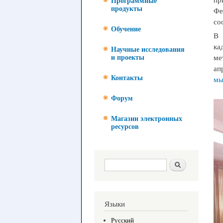
Программные
продукты
Фе
со
Обучение
В 
ка
Научные исследования
ме
и проекты
ап
Контакты
мы
Форум
Магазин электронных
ресурсов
Форма поиска
Поиск
Языки
Русский