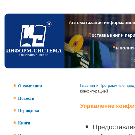
Пер
ос
со
Заголовок
Автоматизация информацио
Поставка книг и пе
Выполне
ИНФОРМ-СИСТЕМА
Основано в 1990 г.
Главная
»
Программные прод
О компании
конфигурацией
Новости
Управление конфи
Периодика
Книги
Предоставле