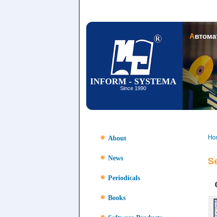
Автом
INFORM - SYSTEMA
Since 1990
Ho
About
News
Se
Periodicals
Books