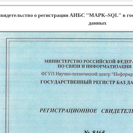
видетельство о регистрации АИБС "МАРК–SQL" в госу
данных