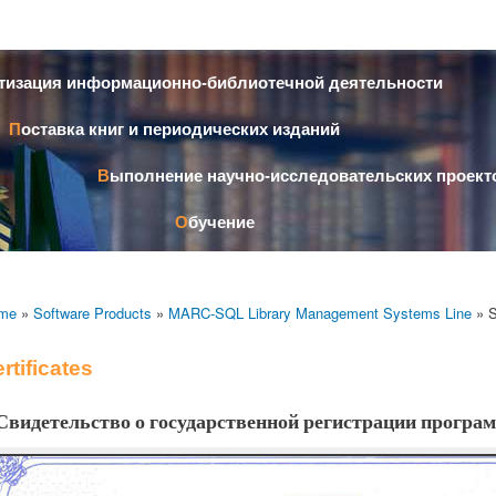
Skip to
main
content
атизация информационно-библиотечной деятельности
Поставка книг и периодических изданий
Выполнение научно-исследовательских проект
Обучение
me
»
Software Products
»
MARC-SQL Library Management Systems Line
» S
rtificates
Свидетельство о государственной регистрации програ