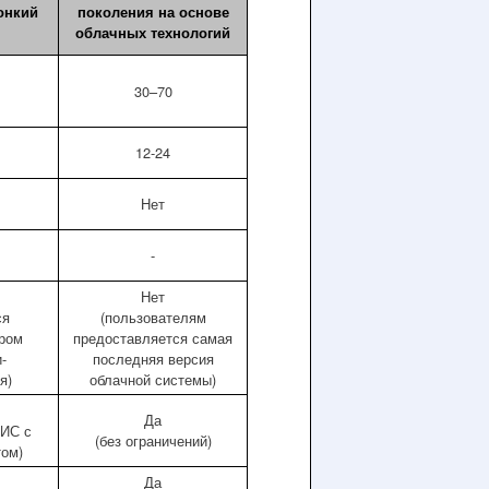
онкий
поколения на основе
облачных технологий
30–70
12-24
Нет
-
Нет
ся
(пользователям
ром
предоставляется самая
-
последняя версия
я)
облачной системы)
Да
БИС с
(без ограничений)
том)
Да