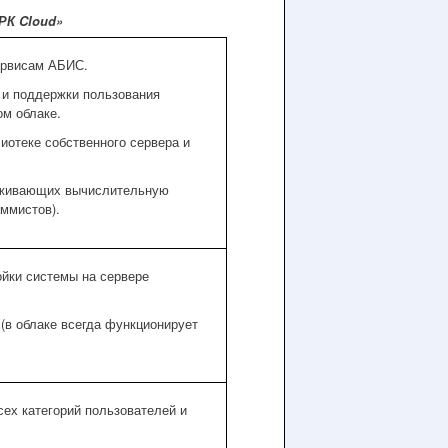
РК Cloud»
ервисам АБИС.
 и поддержки пользования
м облаке.
иотеке собственного сервера и
луживающих вычислительную
аммистов).
ойки системы на сервере
(в облаке всегда функционирует
сех категорий пользователей и