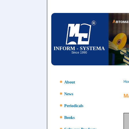
Автом
INFORM - SYSTEMA
Since 1990
Ho
About
News
M
Periodicals
Books