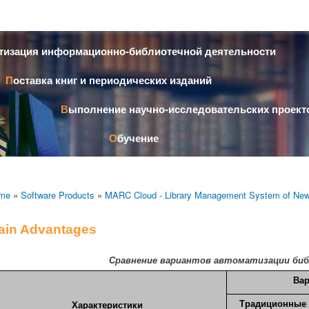
Skip to
main
content
атизация информационно-библиотечной деятельности
Поставка книг и периодических изданий
Выполнение научно-исследовательских проект
Обучение
me
»
Software Products
»
MARC Cloud - Library Management System of New
ain Advantages
Сравнение вариантов автоматизации би
Вар
Традиционные
Характеристики