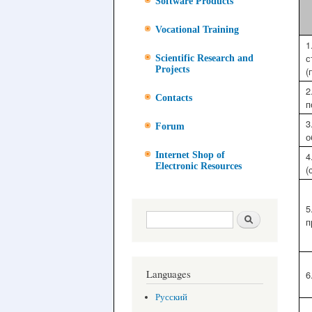
Software Products
Vocational Training
1
с
Scientific Research and
Projects
(
2
Contacts
п
3
Forum
о
Internet Shop of
4
Electronic Resources
(
5
Search form
Search
п
Languages
6
Русский