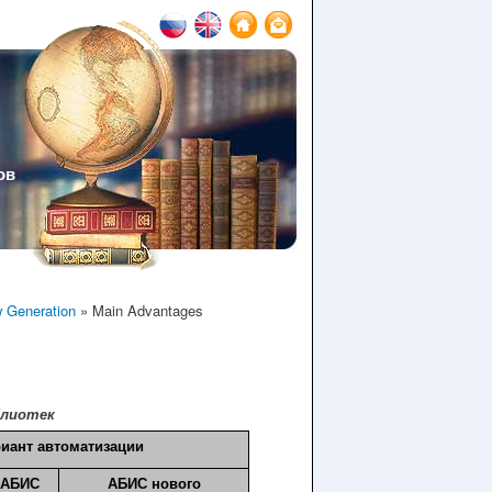
ов
 Generation
» Main Advantages
блиотек
иант автоматизации
 АБИС
АБИС нового