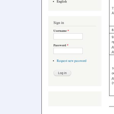
English
7
А
Sign in
8
Username
*
9
п
Password
*
д
д
Request new password
1
о
д
(