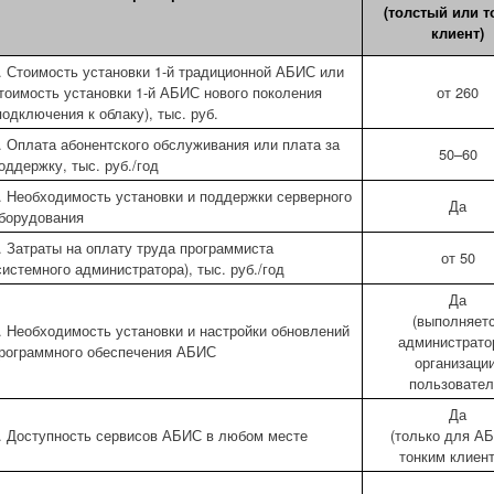
(толстый или т
клиент)
. Стоимость установки 1-й традиционной АБИС или
тоимость установки 1-й АБИС нового поколения
от 260
подключения к облаку), тыс. руб.
. Оплата абонентского обслуживания или плата за
50–60
оддержку, тыс. руб./год
. Необходимость установки и поддержки серверного
Да
борудования
. Затраты на оплату труда программиста
от 50
системного администратора), тыс. руб./год
Да
(выполняет
. Необходимость установки и настройки обновлений
администрато
рограммного обеспечения АБИС
организации
пользовател
Да
. Доступность сервисов АБИС в любом месте
(только для А
тонким клиен